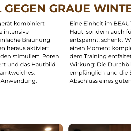
L GEGEN GRAUE WINT
erät kombiniert 
Eine Einheit im BEAUT
 intensive 
Haut, sondern auch fü
einfache Bräunung 
entspannt, schenkt Wo
 heraus aktiviert: 
einen Moment komplet
den stimuliert, Poren 
dem Training entfalte
ert und das Hautbild 
Wirkung: Die Durchblu
samtweiches, 
empfänglich und die B
er Anwendung.
Abschluss eines guten