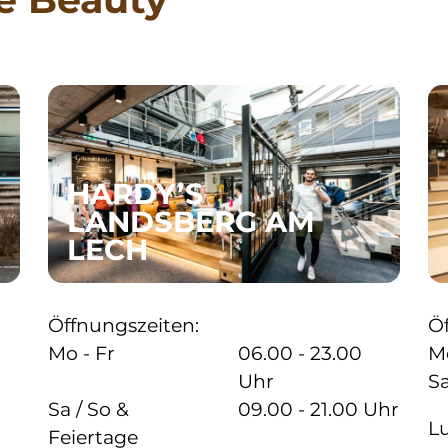
HARDY’S
LANDSBERG AM
LECH
Öffnungszeiten:
Ö
Mo - Fr
06.00 - 23.00
Mo
Uhr
Sa
Sa / So &
09.00 - 21.00 Uhr
L
Feiertage